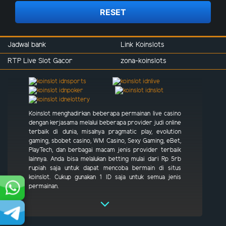
RESET
Jadwal bank
Link Koinslots
RTP Live Slot Gacor
zona-koinslots
Koinslot menghadirkan beberapa permainan live casino
dengan kerjasama melalui beberapa provider judi online
terbaik di dunia, misalnya pragmatic play, evolution
gaming, sbobet casino, WM Casino, Sexy Gaming, eBet,
PlayTech, dan berbagai macam jenis provider terbaik
lainnya. Anda bisa melalukan betting mulai dari Rp 5rb
rupiah saja untuk dapat mencoba bermain di situs
koinslot. Cukup gunakan 1 ID saja untuk semua jenis
permainan.