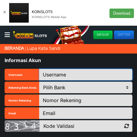
×
KOINSLOTS
Download
KOINSLOTS Mobile App
MASUK
DAFTAR
Lupa Kata Sandi
BERANDA
Informasi Akun
Username
Rekening Bank Anda
Nomor Rekening
Email