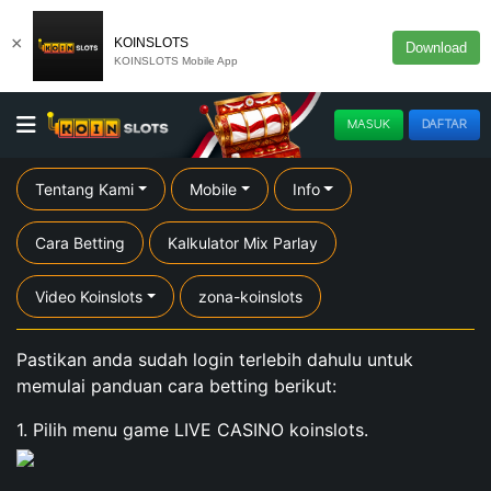
×
KOINSLOTS
Download
KOINSLOTS Mobile App
MASUK
DAFTAR
Tentang Kami
Mobile
Info
Cara Betting
Kalkulator Mix Parlay
Video Koinslots
zona-koinslots
Pastikan anda sudah login terlebih dahulu untuk
memulai panduan cara betting berikut:
1. Pilih menu game LIVE CASINO koinslots.