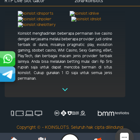
RTP Live Slot Gacor
zona-koinslots
Koinslot menghadirkan beberapa permainan live casino
dengan kerjasama melalui beberapa provider judi online
terbaik di dunia, misalnya pragmatic play, evolution
gaming, sbobet casino, WM Casino, Sexy Gaming, eBet,
PlayTech, dan berbagai macam jenis provider terbaik
lainnya. Anda bisa melalukan betting mulai dari Rp 5rb
rupiah saja untuk dapat mencoba bermain di situs
koinslot. Cukup gunakan 1 ID saja untuk semua jenis
permainan.
Copyright © - KOINSLOTS. Seluruh hak cipta dilindungi